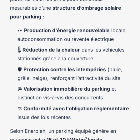
mesurables d’une
structure d’ombrage solaire
pour parking
:
🔆
Production d'énergie renouvelable
locale,
autoconsommation ou revente électrique
🌡️
Réduction de la chaleur
dans les véhicules
stationnés grâce à la couverture
🛡️
Protection contre les intempéries
(pluie,
grêle, neige), renforçant l’attractivité du site
🚘
Valorisation immobilière du parking
et
distinction vis-à-vis des concurrents
⚖️
Conformité avec l'obligation réglementaire
issue des lois récentes
Selon Enerplan, un parking équipé génère en
moyenne entre
15 et 20 kWh/m²/an de