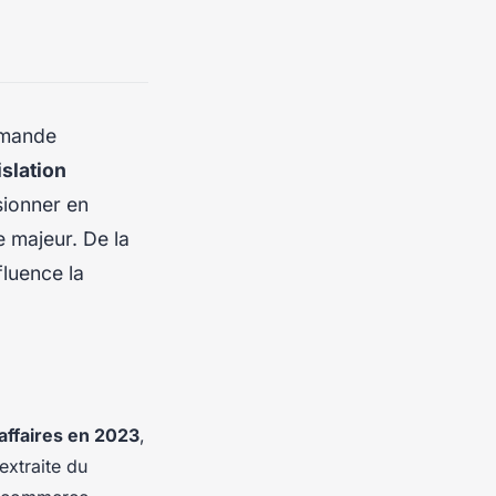
emande
islation
sionner en
 majeur. De la
fluence la
’affaires en 2023
,
 extraite du