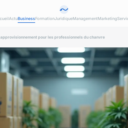
cueil
Actu
Business
Formation
Juridique
Management
Marketing
Servi
 l'approvisionnement pour les professionnels du chanvre