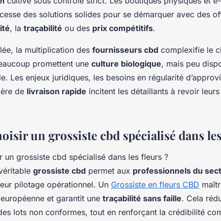
el
cultivé sous contrôle strict. Les boutiques physiques et
cesse des solutions solides pour se démarquer avec des off
ité
, la
traçabilité
ou des
prix compétitifs
.
lée, la multiplication des
fournisseurs cbd
complexifie le c
Beaucoup promettent une
culture biologique
, mais peu disp
le. Les enjeux juridiques, les besoins en régularité d’appro
ière de
livraison rapide
incitent les détaillants à revoir leur
isir un grossiste cbd spécialisé dans les
véritable
grossiste cbd
permet aux
professionnels du sec
leur pilotage opérationnel. Un
Grossiste en fleurs CBD
maîtr
 européenne et garantit une
traçabilité sans faille
. Cela réd
 des lots non conformes, tout en renforçant la crédibilité c