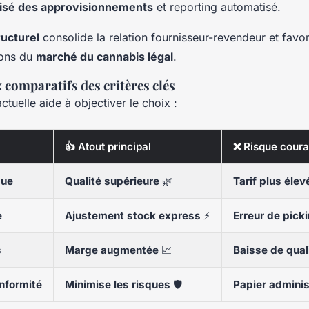
talisé des approvisionnements
et reporting automatisé.
ucturel
consolide la relation fournisseur-revendeur et favori
ions du
marché du cannabis légal
.
 comparatifs des critères clés
ctuelle aide à objectiver le choix :
👍 Atout principal
❌ Risque coura
que
Qualité supérieure
🌿
Tarif plus élev
e
Ajustement stock express
⚡
Erreur de pick
s
Marge augmentée
📈
Baisse de qual
onformité
Minimise les risques
🛡️
Papier administ