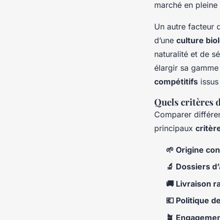
marché en pleine 
Un autre facteur 
d’une
culture bio
naturalité et de s
élargir sa gamme
compétitifs
issus
Quels critères d
Comparer différe
principaux
critèr
🌱 Origine con
🔬 Dossiers d’
🚚 Livraison r
💶 Politique d
🪴 Engagement