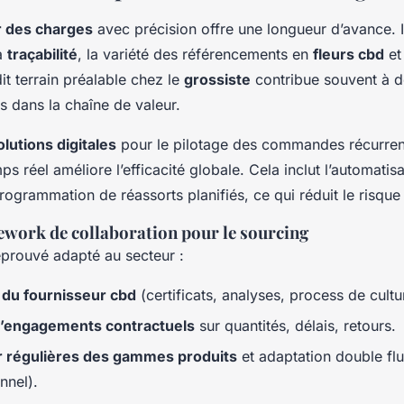
r des charges
avec précision offre une longueur d’avance. Il 
la
traçabilité
, la variété des référencements en
fleurs cbd
et 
it terrain préalable chez le
grossiste
contribue souvent à d
s dans la chaîne de valeur.
olutions digitales
pour le pilotage des commandes récurrent
s réel améliore l’efficacité globale. Cela inclut l’automatisa
programmation de réassorts planifiés, ce qui réduit le risque
ework de collaboration pour le sourcing
prouvé adapté au secteur :
al du fournisseur cbd
(certificats, analyses, process de cultu
 d’engagements contractuels
sur quantités, délais, retours.
ur régulières des gammes produits
et adaptation double fl
nnel).