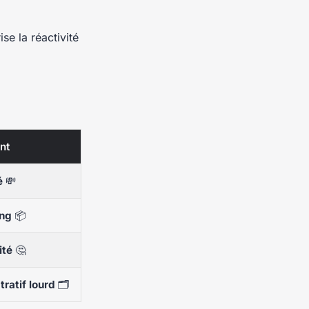
se la réactivité
nt
é
💸
ing
📦
ité
🤔
ratif lourd
🗂️