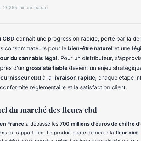
er 2026
5 min de lecture
u CBD
connaît une progression rapide, porté par la d
es consommateurs pour le
bien-être naturel
et une
lég
tour du cannabis légal
. Pour un distributeur, s’approvi
près d’un
grossiste fiable
devient un enjeu stratégique
fournisseur cbd
à la
livraison rapide
, chaque étape in
a conformité réglementaire et la satisfaction client.
uel du marché des fleurs cbd
en France
a dépassé les
700 millions d’euros de chiffre d
ions du rapport Ilec. Le produit phare demeure la
fleur cbd
,