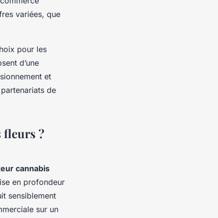
 e-commerce
res variées, que
hoix pour les
osent d’une
visionnement et
s partenariats de
 fleurs ?
teur cannabis
ise en profondeur
uit sensiblement
ommerciale sur un