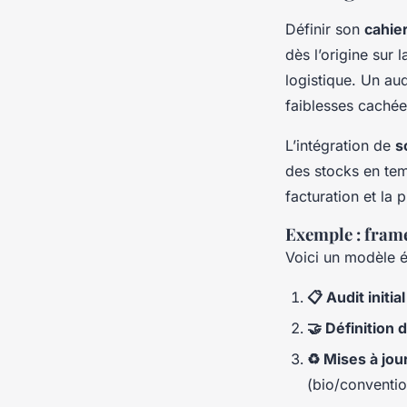
Définir son
cahie
dès l’origine sur 
logistique. Un aud
faiblesses cachée
L’intégration de
s
des stocks en temp
facturation et la 
Exemple : fram
Voici un modèle é
📋 Audit initi
🤝 Définition
♻️ Mises à jo
(bio/conventio