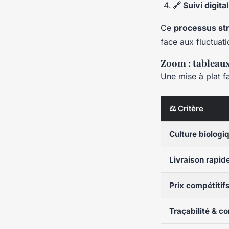
🔗 Suivi digi
Ce
processus str
face aux fluctuat
Zoom : tableaux
Une mise à plat fa
⚖️ Critère
Culture biologi
Livraison rapid
Prix compétitif
Traçabilité & c