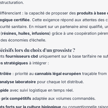
structuration.
différenciant : la capacité de proposer des
produits à base
logique certifiée
. Cette exigence répond aux attentes des c
écurité sanitaire. En misant sur un partenaire ainsi qualifié,
 (
résines, huiles, infusions
) grâce à une coopération pére
 des économies d’échelle.
écisifs lors du choix d’un grossiste ?
nts
fournisseurs cbd
uniquement sur la base tarifaire ne suff
es stratégiques
à intégrer :
trôlée
: priorité au
cannabis légal européen
traçable from 
analyse laboratoire
pour chaque lot distribué.
apide
avec suivi logistique en temps réel.
e prix compétitifs
adaptée aux volumes commandés.
s forts sur la culture biologique
ou conventionnelle raiso