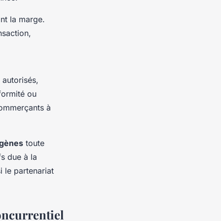
nt la marge.
nsaction,
autorisés,
formité ou
 commerçants à
ogènes
toute
fs due à la
 le partenariat
oncurrentiel