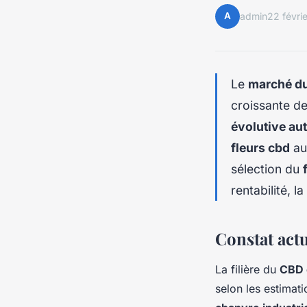
A
admin
22 févri
Le
marché d
croissante d
évolutive au
fleurs cbd
au
sélection du
rentabilité, l
Constat act
La filière du
CBD 
selon les estimat