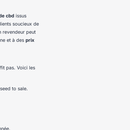
 de cbd
issus
lients soucieux de
 un revendeur peut
nne et à des
prix
it pas. Voici les
seed to sale.
nnée.