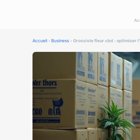
Ac
Accueil
›
Business
›
Grossiste fleur cbd : optimiser