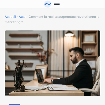
Accueil
›
Actu
›
Comment la réalité augmentée révolutionne le
marketing ?